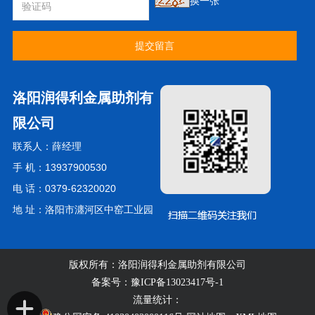
换一张
提交留言
洛阳润得利金属助剂有
限公司
联系人：薛经理
手 机：13937900530
电 话：0379-62320020
地 址：洛阳市瀍河区中窑工业园
版权所有：洛阳润得利金属助剂有限公司
备案号：
豫ICP备13023417号-1
流量统计：