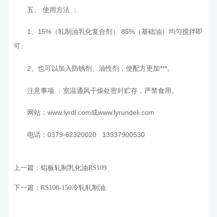
五、 使用方法 ：
1、15%（轧制油乳化复合剂） 85%（基础油）均匀搅拌即
可。
2、也可以加入防锈剂、油性剂，使配方更加***。
注意事项 ：室温通风干燥处密封贮存，严禁食用。
网站：www.lyrdl.com或www.lyrundeli.com
电话：0379-62320020 13937900530
上一篇：
铝板轧制乳化油RS109
下一篇：
RS108-150冷轧轧制油