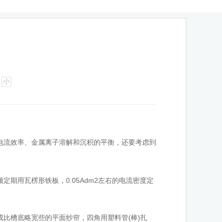
小
电流效率、金属离子溶解和沉积的平衡，还要考虑到
用瓦楞形铁板，0.05Adm2左右的电流密度定
比槽底略宽些的平面纱帘，四角用塑料管(棒)扎