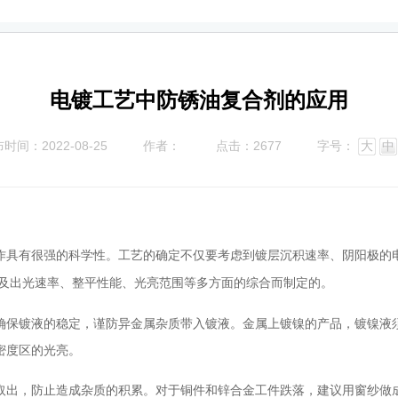
电镀工艺中防锈油复合剂的应用
时间：2022-08-25
作者：
点击：2677
字号：
大
中
作具有很强的科学性。工艺的确定不仅要考虑到镀层沉积速率、阴阳极的
以及出光速率、整平性能、光亮范围等多方面的综合而制定的。
镀液的稳定，谨防异金属杂质带入镀液。金属上镀镍的产品，镀镍液须定期
密度区的光亮。
，防止造成杂质的积累。对于铜件和锌合金工件跌落，建议用窗纱做成