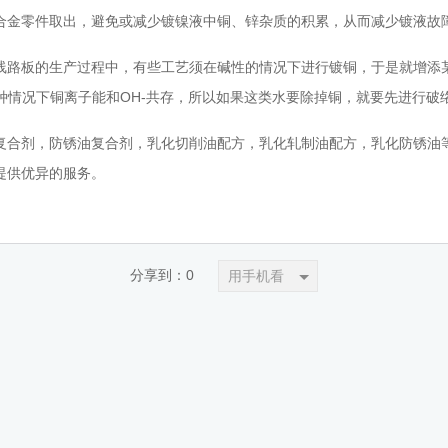
合金零件取出，避免或减少镀镍液中铜、锌杂质的积累，从而减少镀液故
板的生产过程中，有些工艺须在碱性的情况下进行镀铜，于是就增添某些
这种情况下铜离子能和OH-共存，所以如果这类水要除掉铜，就要先进行破
剂，防锈油复合剂，乳化切削油配方，乳化轧制油配方，乳化防锈油等产
提供优异的服务。
分享到：
0
用手机看